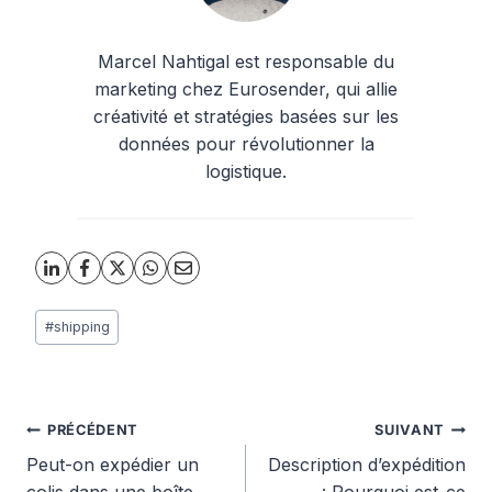
Marcel Nahtigal est responsable du
marketing chez Eurosender, qui allie
créativité et stratégies basées sur les
données pour révolutionner la
logistique.
Étiquettes
#
shipping
de
la
publication :
Navigation
PRÉCÉDENT
SUIVANT
Peut-on expédier un
Description d’expédition