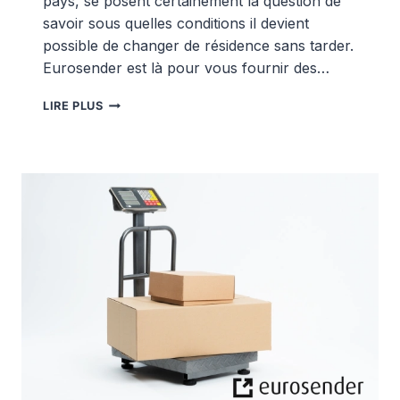
pays, se posent certainement la question de
savoir sous quelles conditions il devient
possible de changer de résidence sans tarder.
Eurosender est là pour vous fournir des…
EST-
LIRE PLUS
IL
POSSIBLE
DE
DÉMÉNAGER
PENDANT
LE
CONFINEMENT
?