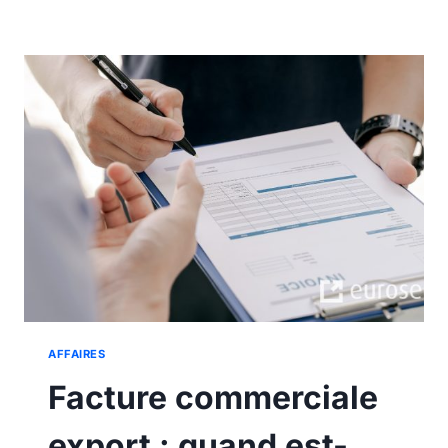
LE
POIDS
VOLUMÉTRIQUE
D’UN
COLIS
AFFAIRES
Facture commerciale
export : quand est-