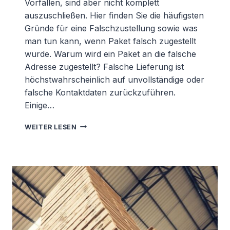
Vorfällen, sind aber nicht komplett
auszuschließen. Hier finden Sie die häufigsten
Gründe für eine Falschzustellung sowie was
man tun kann, wenn Paket falsch zugestellt
wurde. Warum wird ein Paket an die falsche
Adresse zugestellt? Falsche Lieferung ist
höchstwahrscheinlich auf unvollständige oder
falsche Kontaktdaten zurückzuführen.
Einige…
FALSCHZUSTELLUNG
WEITER LESEN
–
WARUM
PASSIERT
DAS
UND
WAS
KANN
ICH
TUN?