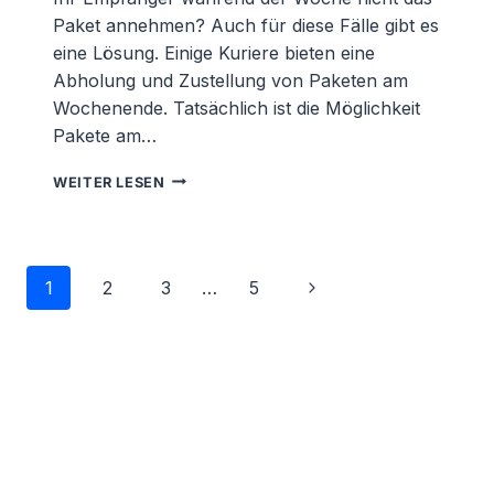
Paket annehmen? Auch für diese Fälle gibt es
eine Lösung. Einige Kuriere bieten eine
Abholung und Zustellung von Paketen am
Wochenende. Tatsächlich ist die Möglichkeit
Pakete am…
KÖNNEN
WEITER LESEN
PAKETE
AM
WOCHENENDE
ABGEHOLT
Seitennavigation
Nächste
1
2
3
…
5
UND
ZUGESTELLT
Seite
WERDEN?