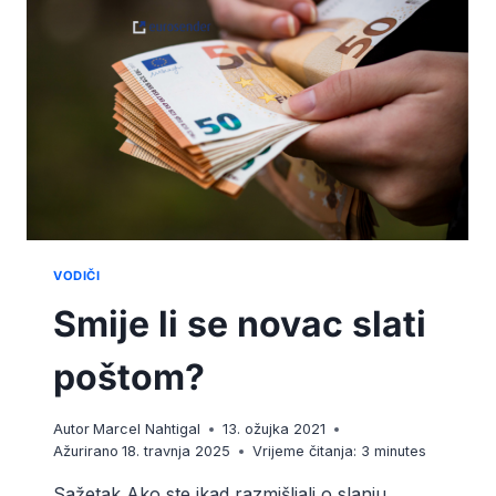
LI
MOGUĆE?
VODIČI
Smije li se novac slati
poštom?
Autor
Marcel Nahtigal
13. ožujka 2021
Ažurirano
18. travnja 2025
Vrijeme čitanja:
3
minutes
Sažetak Ako ste ikad razmišljali o slanju