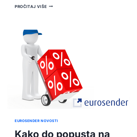
ŠTO
PROČITAJ VIŠE
ZNAČI
STATUS
“POŠILJKA
U
TRANZITU”?
EUROSENDER NOVOSTI
Kako do popusta na