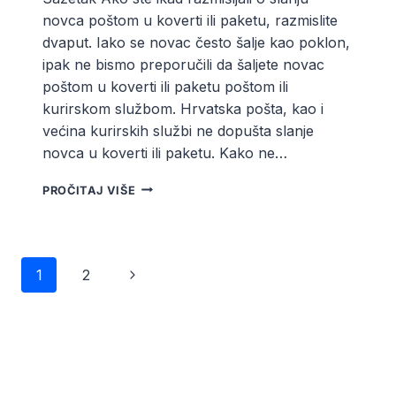
novca poštom u koverti ili paketu, razmislite
dvaput. Iako se novac često šalje kao poklon,
ipak ne bismo preporučili da šaljete novac
poštom u koverti ili paketu poštom ili
kurirskom službom. Hrvatska pošta, kao i
većina kurirskih službi ne dopušta slanje
novca u koverti ili paketu. Kako ne…
SMIJE
PROČITAJ VIŠE
LI
SE
NOVAC
SLATI
Page
Next
1
2
POŠTOM?
Page
navigation