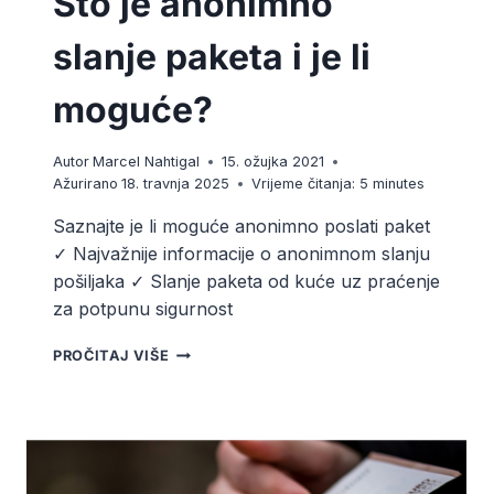
Što je anonimno
slanje paketa i je li
moguće?
Autor
Marcel Nahtigal
15. ožujka 2021
Ažurirano
18. travnja 2025
Vrijeme čitanja:
5
minutes
Saznajte je li moguće anonimno poslati paket
✓ Najvažnije informacije o anonimnom slanju
pošiljaka ✓ Slanje paketa od kuće uz praćenje
za potpunu sigurnost
ŠTO
PROČITAJ VIŠE
JE
ANONIMNO
SLANJE
PAKETA
I
JE