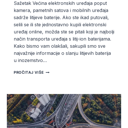
Sažetak Većina elektronskih uređaja poput
kamera, pametnih satova i mobilnih uređaja
sadrže litijeve baterije. Ako ste ikad putovali,
selili se ili ste jednostavno kupili elektronski
uređaj online, možda ste se pitali koji je najbolji
način transporta uređaja s litij-ion baterijama.
Kako bismo vam olakšali, sakupili smo sve
najvažnije informacije o slanju litijevih baterija
u inozemstvo…
KAKO
PROČITAJ VIŠE
POSLATI
LITIJSKE
BATERIJE
POŠTOM
ILI
KURIRSKOM
SLUŽBOM