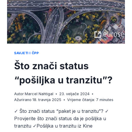
SAVJETI I ČPP
Što znači status
“pošiljka u tranzitu”?
Autor
Marcel Nahtigal
23. veljače 2024
Ažurirano
18. travnja 2025
Vrijeme čitanja:
7
minutes
✓ Što znači status “paket je u tranzitu”? ✓
Provjerite što znači status da je pošiljka u
tranzitu ✓Pošiljka u tranzitu iz Kine