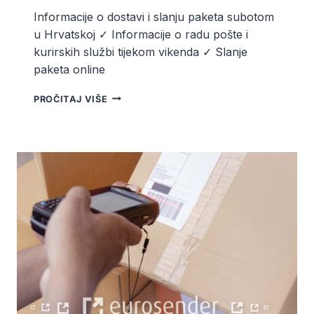
Informacije o dostavi i slanju paketa subotom
u Hrvatskoj ✓ Informacije o radu pošte i
kurirskih službi tijekom vikenda ✓ Slanje
paketa online
DOSTAVA
PROČITAJ VIŠE
I
SLANJE
PAKETA
SUBOTOM
–
POŠTA
I
KURIRSKE
SLUŽBE