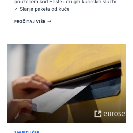
pouzećem kod Pošte i drugih kurirskih službi
✓ Slanje paketa od kuće
KAKO
PROČITAJ VIŠE
FUNKCIONIRA
SLANJE
I
PLAĆANJE
POUZEĆEM
SAVJETI I ČPP