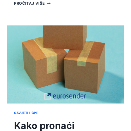
KAKO
PROČITAJ VIŠE
DO
POPUSTA
NA
SLANJE
PAKETA
PREKO
EUROSENDERA?
SAVJETI I ČPP
Kako pronaći