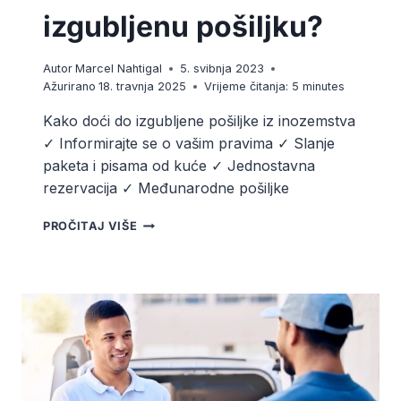
izgubljenu pošiljku?
Autor
Marcel Nahtigal
5. svibnja 2023
Ažurirano
18. travnja 2025
Vrijeme čitanja:
5
minutes
Kako doći do izgubljene pošiljke iz inozemstva
✓ Informirajte se o vašim pravima ✓ Slanje
paketa i pisama od kuće ✓ Jednostavna
rezervacija ✓ Međunarodne pošiljke
KAKO
PROČITAJ VIŠE
PRONAĆI
IZGUBLJENU
POŠILJKU?