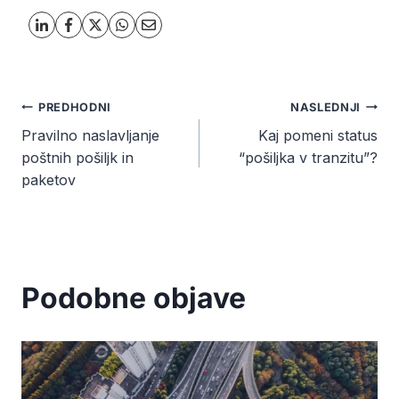
Navigacija
PREDHODNI
NASLEDNJI
Pravilno naslavljanje
Kaj pomeni status
prispevka
poštnih pošiljk in
“pošiljka v tranzitu”?
paketov
Podobne objave