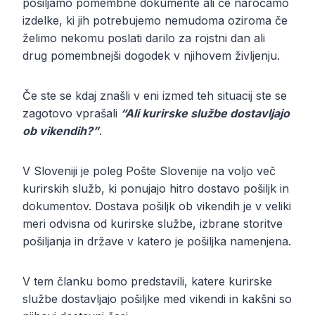
pošiljamo pomembne dokumente ali če naročamo
izdelke, ki jih potrebujemo nemudoma oziroma če
želimo nekomu poslati darilo za rojstni dan ali
drug pomembnejši dogodek v njihovem življenju.
Če ste se kdaj znašli v eni izmed teh situacij ste se
zagotovo vprašali
“Ali kurirske službe dostavljajo
ob vikendih?”
.
V Sloveniji je poleg Pošte Slovenije na voljo več
kurirskih služb, ki ponujajo hitro dostavo pošiljk in
dokumentov. Dostava pošiljk ob vikendih je v veliki
meri odvisna od kurirske službe, izbrane storitve
pošiljanja in države v katero je pošiljka namenjena.
V tem članku bomo predstavili, katere kurirske
službe dostavljajo pošiljke med vikendi in kakšni so