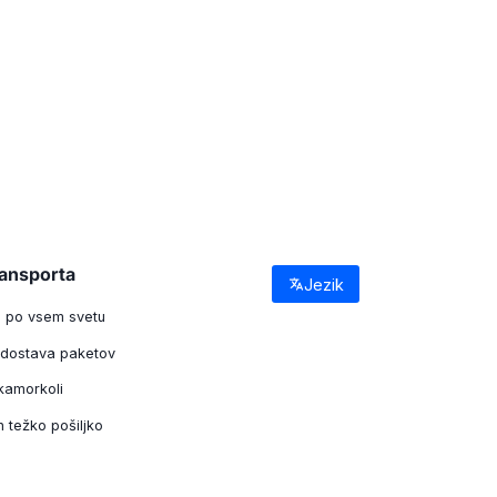
ransporta
Jezik
go po vsem svetu
dostava paketov
 kamorkoli
in težko pošiljko