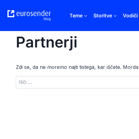
Skip
to
Teme
Storitve
Vodiči
content
Partnerji
Zdi se, da ne moremo najti tistega, kar iščete. Mor
Išči: