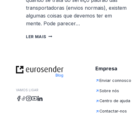
transportadoras (envios normais), existem
algumas coisas que devemos ter em
mente. Pode parecer…
SERVIÇO
LER MAIS
PADRÃO
DAS
TRANSPORTADORAS
–
COMO
Empresa
FUNCIONA?
Enviar connosco
VAMOS LIGAR
Sobre nós
Centro de ajuda
Contactar-nos