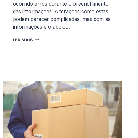
ocorrido erros durante o preenchimento
das informações. Alterações como estas
podem parecer complicadas, mas com as
informações e o apoio…
POSSO
LER MAIS
ALTERAR
A
DATA
OU
A
MORADA
DE
UMA
ENTREGA?