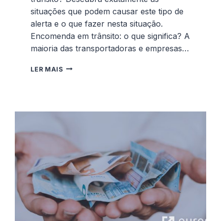
situações que podem causar este tipo de
alerta e o que fazer nesta situação.
Encomenda em trânsito: o que significa? A
maioria das transportadoras e empresas…
ENCOMENDA
LER MAIS
EM
TRÂNSITO:
O
QUE
SIGNIFICA
E
O
QUE
FAZER?