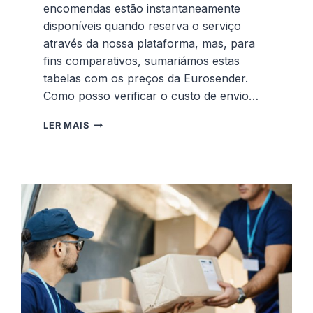
encomendas estão instantaneamente
disponíveis quando reserva o serviço
através da nossa plataforma, mas, para
fins comparativos, sumariámos estas
tabelas com os preços da Eurosender.
Como posso verificar o custo de envio…
TABELA
LER MAIS
DE
PREÇOS
PARA
ENVIO
DE
ENCOMENDAS