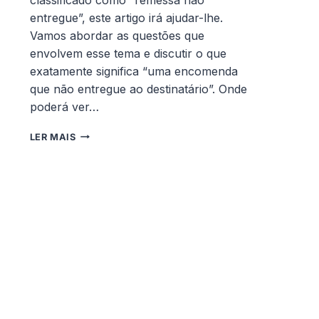
entregue”, este artigo irá ajudar-lhe.
Vamos abordar as questões que
envolvem esse tema e discutir o que
exatamente significa “uma encomenda
que não entregue ao destinatário”. Onde
poderá ver…
ENCOMENDA
LER MAIS
NÃO
ENTREGUE?
O
QUE
ISSO
QUER
DIZER?