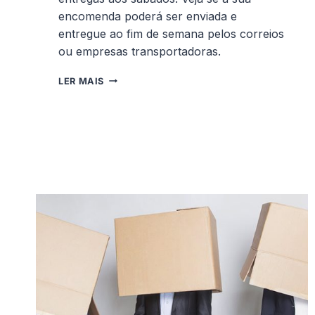
encomenda poderá ser enviada e
entregue ao fim de semana pelos correios
ou empresas transportadoras.
OS
LER MAIS
CORREIOS
E
AS
TRANSPORTADORAS
ENTREGAM
AO
SÁBADO?