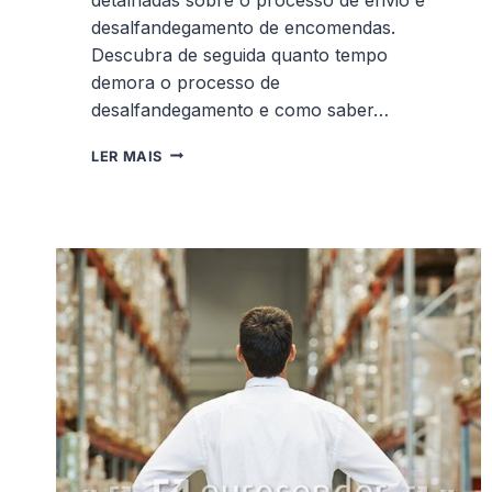
desalfandegamento de encomendas.
Descubra de seguida quanto tempo
demora o processo de
desalfandegamento e como saber…
ENCOMENDA
LER MAIS
RETIDA
NA
ALFÂNDEGA
–
O
QUE
FAZER?