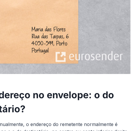
dereço no envelope: o do
tário?
anualmente, o endereço do remetente normalmente é