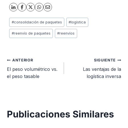
Etiquetas
#
consolidación de paquetes
#
logística
de
la
#
reenvío de paquetes
#
reenvíos
entrada:
Navegación
ANTERIOR
SIGUIENTE
El peso volumétrico vs.
Las ventajas de la
de
el peso tasable
logística inversa
entradas
Publicaciones Similares