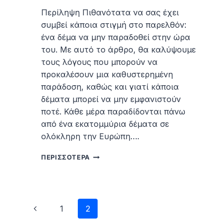
Περίληψη Πιθανότατα να σας έχει
συμβεί κάποια στιγμή στο παρελθόν:
ένα δέμα να μην παραδοθεί στην ώρα
του. Με αυτό το άρθρο, θα καλύψουμε
τους λόγους που μπορούν να
προκαλέσουν μια καθυστερημένη
παράδοση, καθώς και γιατί κάποια
δέματα μπορεί να μην εμφανιστούν
ποτέ. Κάθε μέρα παραδίδονται πάνω
από ένα εκατομμύρια δέματα σε
ολόκληρη την Ευρώπη….
ΓΙΑΤΊ
ΠΕΡΙΣΣΌΤΕΡΑ
ΜΠΟΡΕΊ
ΈΝΑ
ΔΈΜΑ
ΝΑ
Page
ΜΗΝ
Previous
1
2
ΠΑΡΑΔΟΘΕΊ