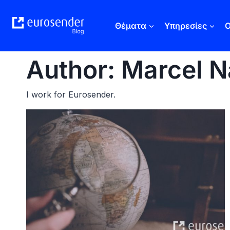
Skip
to
Θέματα
Υπηρεσίες
Ο
content
Author: Marcel N
I work for Eurosender.