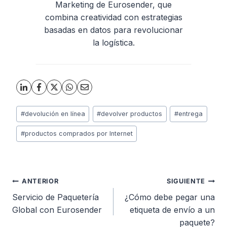
Marketing de Eurosender, que
combina creatividad con estrategias
basadas en datos para revolucionar
la logística.
Etiquetas
#
devolución en línea
#
devolver productos
#
entrega
de
la
#
productos comprados por Internet
entrada:
Navegación
ANTERIOR
SIGUIENTE
Servicio de Paquetería
¿Cómo debe pegar una
de
Global con Eurosender
etiqueta de envío a un
paquete?